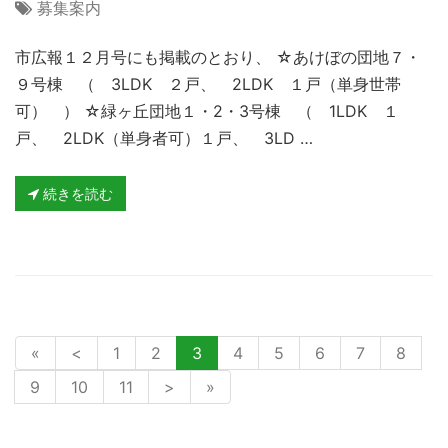
募集案内
市広報１２月号にも掲載のとおり、 ☆あけぼの団地７・
９号棟 （ 3LDK ２戸、 2LDK １戸（単身世帯
可） ） ☆緑ヶ丘団地１・2・3号棟 （ 1LDK １
戸、 2LDK（単身者可）１戸、 3LD …
続きを読む
«
<
1
2
3
4
5
6
7
8
9
10
11
>
»