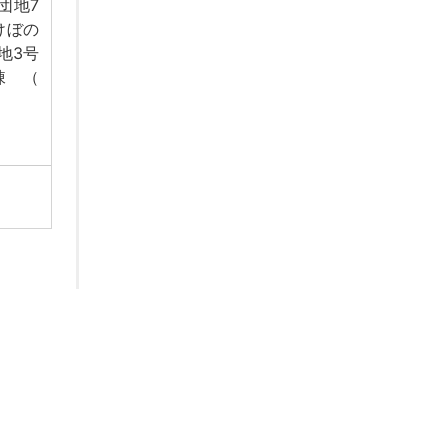
団地7
けぼの
地3号
棟 （