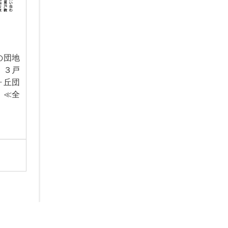
の団地
 ３戸
ヶ丘団
 ≪全