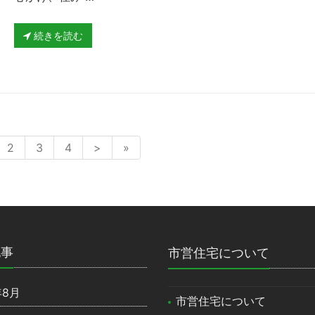
続きを読む
2
3
4
>
»
記事
市営住宅について
年8月
市営住宅について