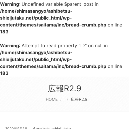
Warning
: Undefined variable $parent_post in
/home/shimasangyo/ashibetsu-
shieijutaku.net/public_html/wp-
content/themes/saitama/inc/bread-crumb.php
on line
183
Warning
: Attempt to read property "ID" on null in
/home/shimasangyo/ashibetsu-
shieijutaku.net/public_html/wp-
content/themes/saitama/inc/bread-crumb.php
on line
183
広報R2.9
HOME
広報R2.9
2020年9月1日
ashibetsu-shieijutaku