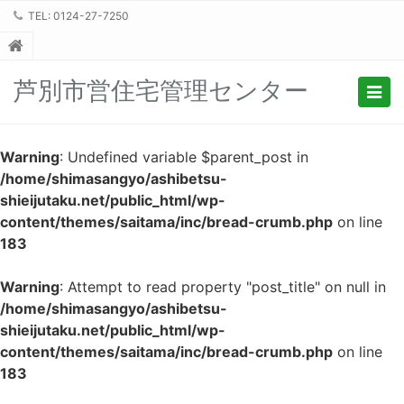
TEL: 0124-27-7250
芦別市営住宅管理センター
Togg
navig
Warning
: Undefined variable $parent_post in
/home/shimasangyo/ashibetsu-
shieijutaku.net/public_html/wp-
content/themes/saitama/inc/bread-crumb.php
on line
183
Warning
: Attempt to read property "post_title" on null in
/home/shimasangyo/ashibetsu-
shieijutaku.net/public_html/wp-
content/themes/saitama/inc/bread-crumb.php
on line
183